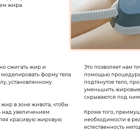
ем жира.
но сжигать жир и
Это позволяет нам т
е моделировать форму тела
помощью процедуры
лу, установленному
подтянутое тело, пр
уменьшить жировые 
скрываются под ним
жир в зоне живота, чтобы
ь над увеличением
Кроме того, преиму
вляя красивую жировую
необходимости в реа
естественность мето