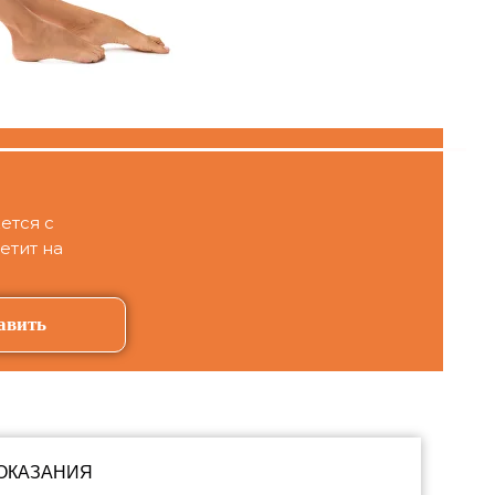
ется с
етит на
авить
ОКАЗАНИЯ