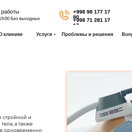
 работы
+998 98 177 17
80
 19:00 Без выходных
+998 71 281 17
17
О клинике
Услуги
Проблемы и решения
Воп
е стройной и
тела, а также
яя одновременно